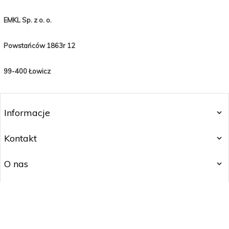
EMKL Sp. z o. o.
Powstańców 1863r 12
99-400 Łowicz
Informacje
Kontakt
O nas
Subskrypcja
EMKL Sp. z o. o