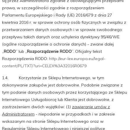
są przez Administratora zgodnie z obowiązującymi przepisami
prawa, w szczególności zgodnie z rozporządzeniem
Parlamentu Europejskiego i Rady (UE) 2016/679 z dnia 27
kwietnia 2016 r. w sprawie ochrony osób fizycznych w związku z
przetwarzaniem danych osobowych i w sprawie swobodnego
przepływu takich danych oraz uchylenia dyrektywy 95/46/WE
(ogólne rozporządzenie o ochronie danych) - zwane dalej
„
RODO
” lub „
Rozporządzenie RODO
”. Oficjalny tekst
Rozporządzenia RODO:
http://eur-lex.europa.eu/legal-
content/PL/TXT/?uri=CELEX%3A32016R0679
1.4. Korzystanie ze Sklepu Internetowego, w tym
dokonywanie zakupów jest dobrowolne. Podobnie związane z
tym podanie danych osobowych przez korzystającego ze Sklepu
Internetowego Usługobiorcę lub Klienta jest dobrowolne, z
zastrzeżeniem dwóch wyjątków: (1)
zawieranie umów z
Administratorem
- niepodanie w przypadkach i w zakresie
wskazanym na stronie Sklepu Internetowego oraz w
Regulaminie Sklepu Internetowego i niniejszej polityce