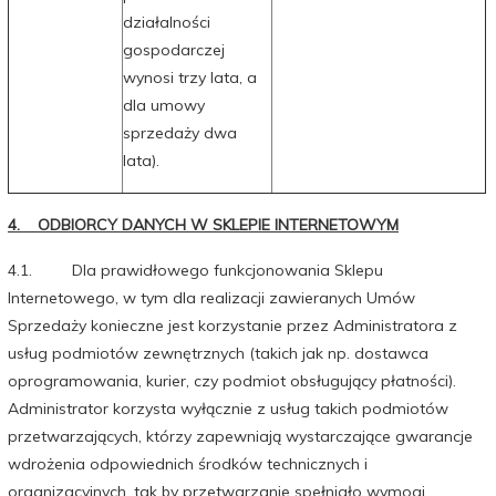
działalności
gospodarczej
wynosi trzy lata, a
dla umowy
sprzedaży dwa
lata).
4. ODBIORCY DANYCH W SKLEPIE INTERNETOWYM
4.1. Dla prawidłowego funkcjonowania Sklepu
Internetowego, w tym dla realizacji zawieranych Umów
Sprzedaży konieczne jest korzystanie przez Administratora z
usług podmiotów zewnętrznych (takich jak np. dostawca
oprogramowania, kurier, czy podmiot obsługujący płatności).
Administrator korzysta wyłącznie z usług takich podmiotów
przetwarzających, którzy zapewniają wystarczające gwarancje
wdrożenia odpowiednich środków technicznych i
organizacyjnych, tak by przetwarzanie spełniało wymogi