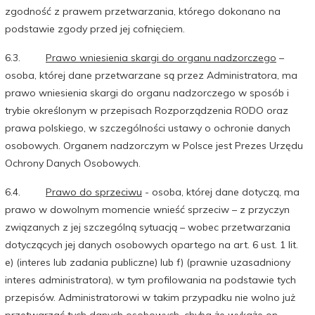
zgodność z prawem przetwarzania, którego dokonano na
podstawie zgody przed jej cofnięciem.
6.3.
Prawo wniesienia skargi do organu nadzorczego
–
osoba, której dane przetwarzane są przez Administratora, ma
prawo wniesienia skargi do organu nadzorczego w sposób i
trybie określonym w przepisach Rozporządzenia RODO oraz
prawa polskiego, w szczególności ustawy o ochronie danych
osobowych. Organem nadzorczym w Polsce jest Prezes Urzędu
Ochrony Danych Osobowych.
6.4.
Prawo do sprzeciwu
- osoba, której dane dotyczą, ma
prawo w dowolnym momencie wnieść sprzeciw – z przyczyn
związanych z jej szczególną sytuacją – wobec przetwarzania
dotyczących jej danych osobowych opartego na art. 6 ust. 1 lit.
e) (interes lub zadania publiczne) lub f) (prawnie uzasadniony
interes administratora), w tym profilowania na podstawie tych
przepisów. Administratorowi w takim przypadku nie wolno już
przetwarzać tych danych osobowych, chyba że wykaże on