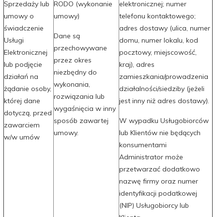
Sprzedaży lub
RODO (wykonanie
elektronicznej; numer
umowy o
umowy)
telefonu kontaktowego;
świadczenie
adres dostawy (ulica, numer
Dane są
Usługi
domu, numer lokalu, kod
przechowywane
Elektronicznej
pocztowy, miejscowość,
przez okres
lub podjęcie
kraj), adres
niezbędny do
działań na
zamieszkania/prowadzenia
wykonania,
żądanie osoby,
działalności/siedziby (jeżeli
rozwiązania lub
której dane
jest inny niż adres dostawy).
wygaśnięcia w inny
dotyczą, przed
sposób zawartej
W wypadku Usługobiorców
zawarciem
umowy.
lub Klientów nie będących
w/w umów
konsumentami
Administrator może
przetwarzać dodatkowo
nazwę firmy oraz numer
identyfikacji podatkowej
(NIP) Usługobiorcy lub