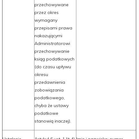
przechowywane
przez okres
wymagany
przepisami prawa
nakazującymi
Administratorowi
przechowywanie
ksiąg podatkowych
(do czasu upływu
okresu
przedawnienia
zobowiązania
podatkowego,
chyba że ustawy
podatkowe
stanowią inaczej).
Ustalenie,
Artykuł 6 ust. 1 lit. f)
Imię i nazwisko; numer