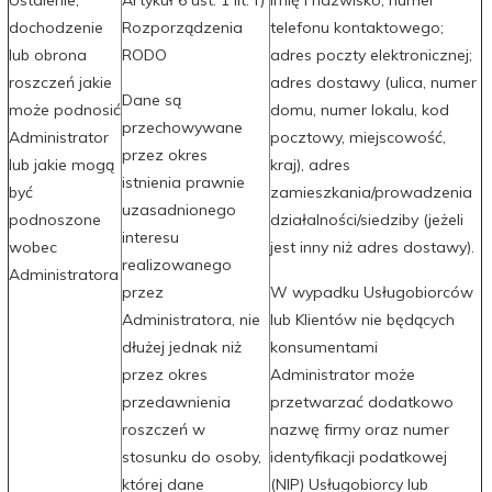
dochodzenie
Rozporządzenia
telefonu kontaktowego;
lub obrona
RODO
adres poczty elektronicznej;
roszczeń jakie
adres dostawy (ulica, numer
Dane są
może podnosić
domu, numer lokalu, kod
przechowywane
Administrator
pocztowy, miejscowość,
przez okres
lub jakie mogą
kraj), adres
istnienia prawnie
być
zamieszkania/prowadzenia
uzasadnionego
podnoszone
działalności/siedziby (jeżeli
interesu
wobec
jest inny niż adres dostawy).
realizowanego
Administratora
przez
W wypadku Usługobiorców
Administratora, nie
lub Klientów nie będących
dłużej jednak niż
konsumentami
przez okres
Administrator może
przedawnienia
przetwarzać dodatkowo
roszczeń w
nazwę firmy oraz numer
stosunku do osoby,
identyfikacji podatkowej
której dane
(NIP) Usługobiorcy lub