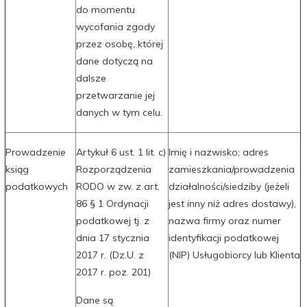
do momentu
wycofania zgody
przez osobę, której
dane dotyczą na
dalsze
przetwarzanie jej
danych w tym celu.
Prowadzenie
Artykuł 6 ust. 1 lit. c)
Imię i nazwisko; adres
ksiąg
Rozporządzenia
zamieszkania/prowadzenia
podatkowych
RODO w zw. z art.
działalności/siedziby (jeżeli
86 § 1 Ordynacji
jest inny niż adres dostawy),
podatkowej tj. z
nazwa firmy oraz numer
dnia 17 stycznia
identyfikacji podatkowej
2017 r. (Dz.U. z
(NIP) Usługobiorcy lub Klienta
2017 r. poz. 201)
Dane są