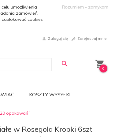
 celu umożliwienia
Rozumiem - zamykam
ładania zamówień,
ak zablokować cookies
Zaloguj się
Zarejestruj mnie
0
AWIAĆ
KOSZTY WYSYŁKI
...
[ 20 opakowań ]
iałe w Rosegold Kropki 6szt