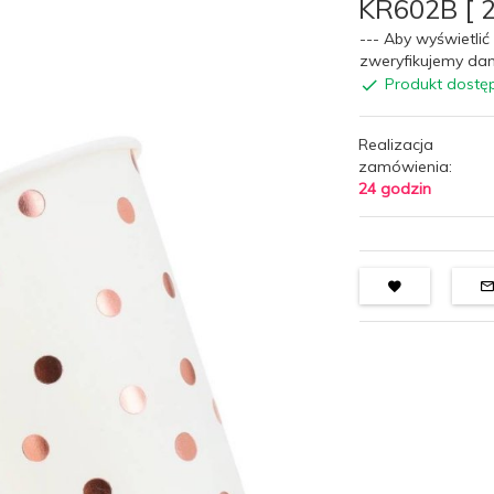
KR602B [ 
--- Aby wyświetlić 
zweryfikujemy dan
Produkt dostę
Realizacja
zamówienia:
24 godzin