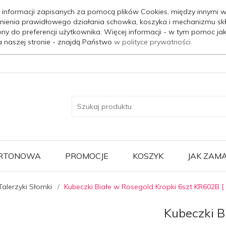
 informacji zapisanych za pomocą plików Cookies, między innymi w
nienia prawidłowego działania schowka, koszyka i mechanizmu sk
ony do preferencji użytkownika. Więcej informacji - w tym pomoc j
a naszej stronie - znajdą Państwo
w polityce prywatności.
ARTONOWA
PROMOCJE
KOSZYK
JAK ZAM
Talerzyki Słomki
Kubeczki Białe w Rosegold Kropki 6szt KR602B 
Kubeczki B