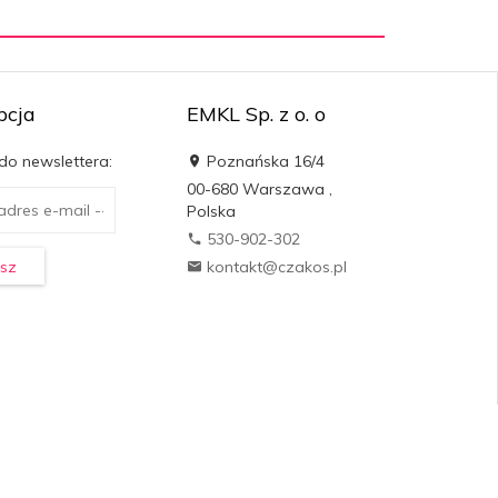
pcja
EMKL Sp. z o. o
 do newslettera:
Poznańska 16/4
00-680
Warszawa
,
Polska
530-902-302
sz
kontakt@czakos.pl
oprogramowanie sklepu dostarcza
RedCart