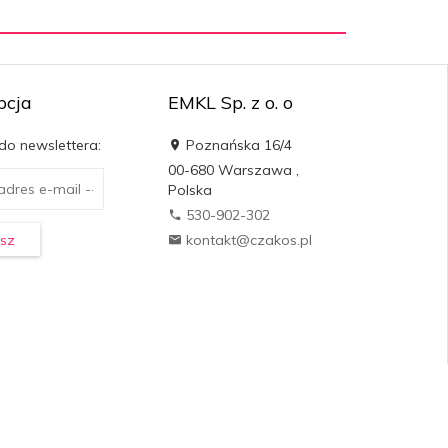
pcja
EMKL Sp. z o. o
 do newslettera:
Poznańska 16/4
00-680
Warszawa
,
Polska
530-902-302
sz
kontakt@czakos.pl
oprogramowanie sklepu dostarcza
RedCart