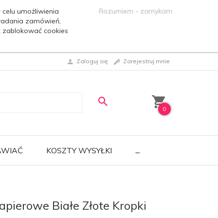
 celu umożliwienia
Rozumiem - zamykam
ładania zamówień,
ak zablokować cookies
Zaloguj się
Zarejestruj mnie
0
AWIAĆ
KOSZTY WYSYŁKI
...
]
Papierowe Białe Złote Kropki