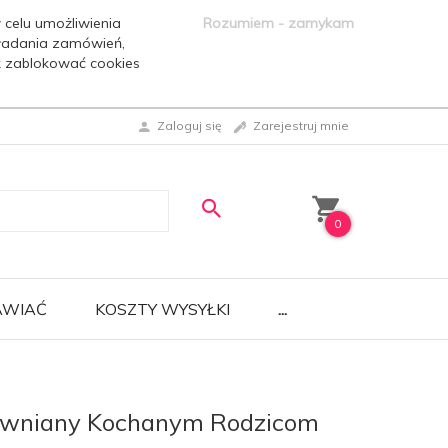
 celu umożliwienia
Rozumiem - zamykam
ładania zamówień,
ak zablokować cookies
Zaloguj się
Zarejestruj mnie
0
AWIAĆ
KOSZTY WYSYŁKI
...
ewniany Kochanym Rodzicom