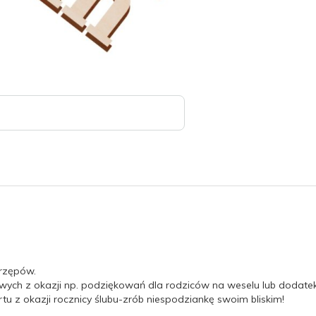
trzępów.
owych z okazji np. podziękowań dla rodziców na weselu lub dodate
u z okazji rocznicy ślubu-zrób niespodziankę swoim bliskim!