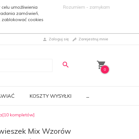
 celu umożliwienia
Rozumiem - zamykam
ładania zamówień,
ak zablokować cookies
Zaloguj się
Zarejestruj mnie
0
AWIAĆ
KOSZTY WYSYŁKI
...
a[10 kompletów]
wieszek Mix Wzorów