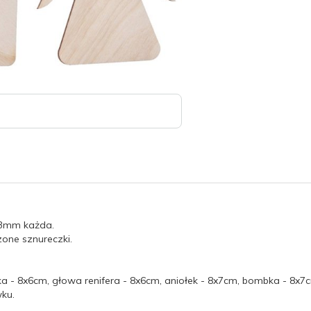
i 3mm każda.
zone sznureczki.
nka - 8x6cm, głowa renifera - 8x6cm, aniołek - 8x7cm, bombka - 8x7
ku.