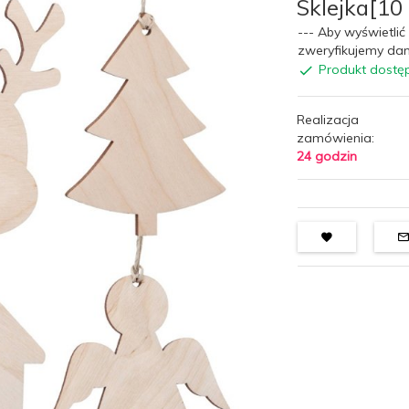
Sklejka[10
--- Aby wyświetlić 
zweryfikujemy dan
Produkt dostę
Realizacja
zamówienia:
24 godzin