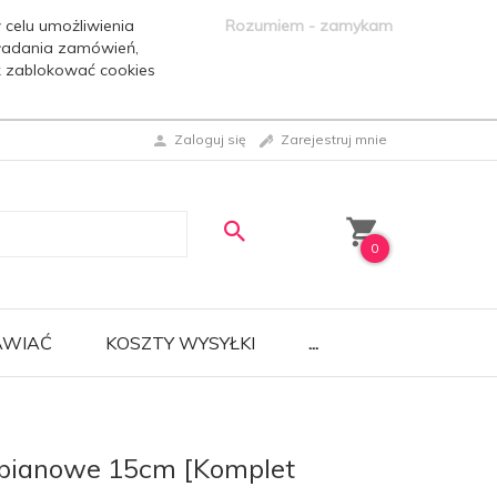
 celu umożliwienia
Rozumiem - zamykam
ładania zamówień,
ak zablokować cookies
Zaloguj się
Zarejestruj mnie
0
AWIAĆ
KOSZTY WYSYŁKI
...
opianowe 15cm [Komplet