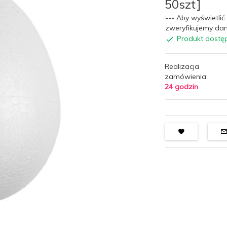
50szt]
--- Aby wyświetlić 
zweryfikujemy dan
Produkt dostę
Realizacja
zamówienia:
24 godzin