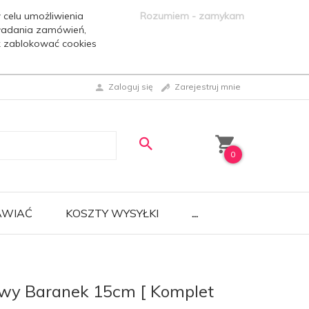
 celu umożliwienia
Rozumiem - zamykam
ładania zamówień,
ak zablokować cookies
Zaloguj się
Zarejestruj mnie
0
AWIAĆ
KOSZTY WYSYŁKI
...
owy Baranek 15cm [ Komplet