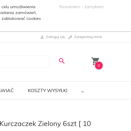
 celu umożliwienia
Rozumiem - zamykam
ładania zamówień,
ak zablokować cookies
Zaloguj się
Zarejestruj mnie
0
AWIAĆ
KOSZTY WYSYŁKI
...
]
Kurczaczek Zielony 6szt [ 10