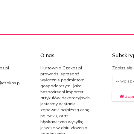
O nas
Subskry
os.pl
Hurtownia Czakos.pl
Zapisz się
prowadzi sprzedaż
wyłącznie podmiotom
@czakos.pl
gospodarczym. Jako
bezpośredni importer
Zapi
artykułów dekoracyjnych,
jesteśmy w stanie
zapewnić najniższą cenę
na rynku, oraz
błyskawiczną wysyłkę
jeszcze w dniu złożenia
zamówienia.