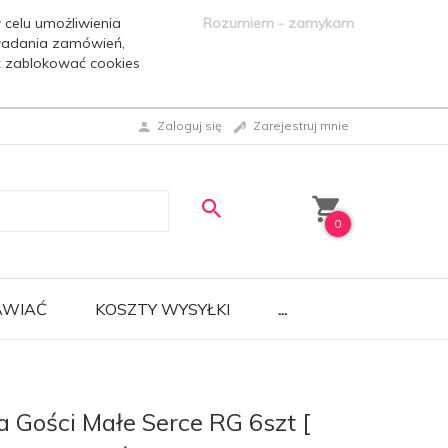
 celu umożliwienia
Rozumiem - zamykam
ładania zamówień,
ak zablokować cookies
Zaloguj się
Zarejestruj mnie
0
AWIAĆ
KOSZTY WYSYŁKI
...
a Gości Małe Serce RG 6szt [