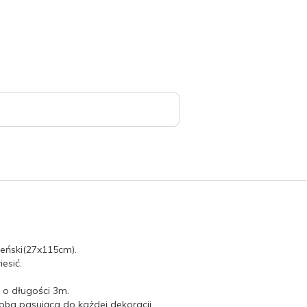
eński(27x115cm).
esić.
 o długości 3m.
ba pasująca do każdej dekoracji.