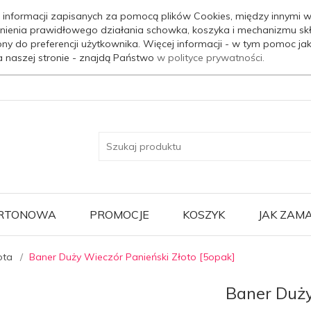
 informacji zapisanych za pomocą plików Cookies, między innymi w
nienia prawidłowego działania schowka, koszyka i mechanizmu sk
ony do preferencji użytkownika. Więcej informacji - w tym pomoc j
a naszej stronie - znajdą Państwo
w polityce prywatności.
ARTONOWA
PROMOCJE
KOSZYK
JAK ZAM
ota
Baner Duży Wieczór Panieński Złoto [5opak]
Baner Duży