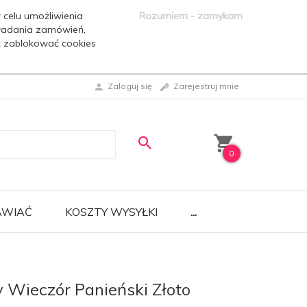
 celu umożliwienia
Rozumiem - zamykam
ładania zamówień,
ak zablokować cookies
Zaloguj się
Zarejestruj mnie
0
AWIAĆ
KOSZTY WYSYŁKI
...
 Wieczór Panieński Złoto