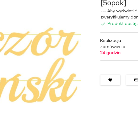
[5opak]
--- Aby wyświetlić 
zweryfikujemy dan
Produkt dostę
Realizacja
zamówienia:
24 godzin