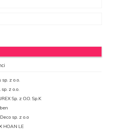
nci
 sp. z o.o.
sp. z o.o.
REX Sp. z O.O. Sp.K
ben
Deco sp. z o.o
X HOAN LE