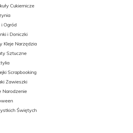
kuły Cukiernicze
zynia
i Ogród
nki i Doniczki
y Kleje Narzędzia
ty Sztuczne
tylia
ejki Scrapbooking
aki Zawieszki
 Narodzenie
loween
stkich Świętych