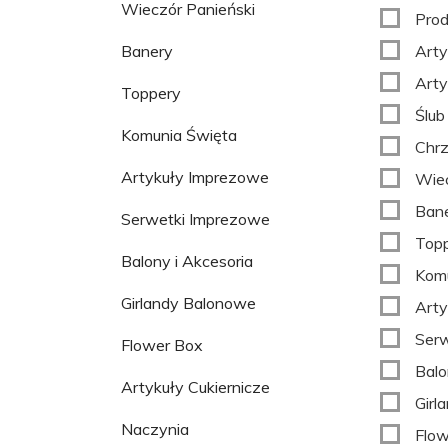
Wieczór Panieński
Prod
Banery
Arty
Arty
Toppery
Ślub
Komunia Święta
Chrz
Artykuły Imprezowe
Wiec
Ban
Serwetki Imprezowe
Top
Balony i Akcesoria
Komu
Girlandy Balonowe
Arty
Serw
Flower Box
Balo
Artykuły Cukiernicze
Girl
Naczynia
Flow