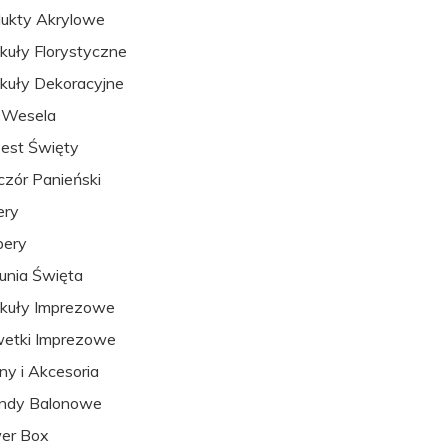
ukty Akrylowe
kuły Florystyczne
kuły Dekoracyjne
 Wesela
est Święty
zór Panieński
ery
pery
nia Święta
kuły Imprezowe
etki Imprezowe
ny i Akcesoria
andy Balonowe
er Box