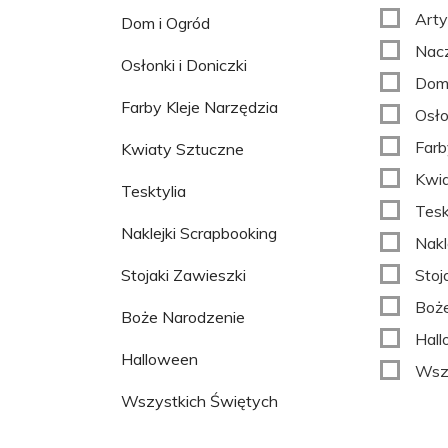
Arty
Dom i Ogród
Nac
Osłonki i Doniczki
Dom 
Farby Kleje Narzędzia
Osło
Farb
Kwiaty Sztuczne
Kwia
Tesktylia
Tesk
Naklejki Scrapbooking
Nakl
Stojaki Zawieszki
Stoj
Boże
Boże Narodzenie
Hal
Halloween
Wszy
Wszystkich Świętych