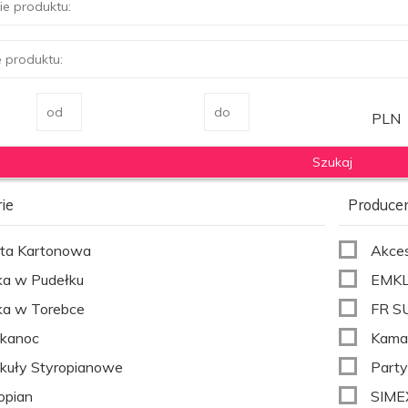
PLN
ie
Produce
ta Kartonowa
Akces
ka w Pudełku
EMKL 
ka w Torebce
FR SU
lkanoc
Kama
kuły Styropianowe
Party
opian
SIME