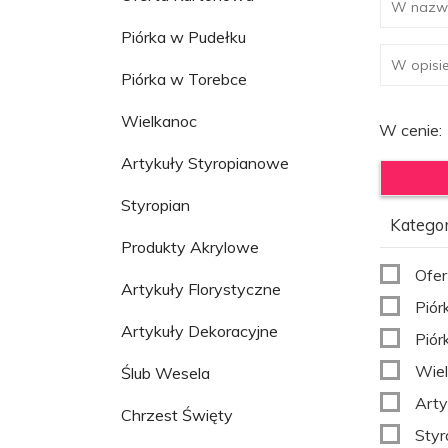
Piórka w Pudełku
Piórka w Torebce
Wielkanoc
W cenie:
Artykuły Styropianowe
Styropian
Kategor
Produkty Akrylowe
Ofer
Artykuły Florystyczne
Piór
Artykuły Dekoracyjne
Piór
Wie
Ślub Wesela
Arty
Chrzest Święty
Styr