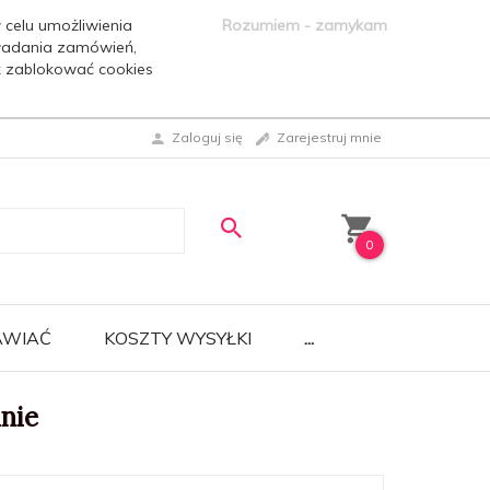
 celu umożliwienia
Rozumiem - zamykam
ładania zamówień,
ak zablokować cookies
Zaloguj się
Zarejestruj mnie
0
AWIAĆ
KOSZTY WYSYŁKI
...
nie