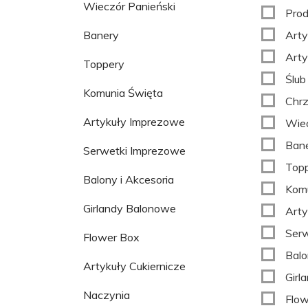
Wieczór Panieński
Prod
Banery
Arty
Arty
Toppery
Ślub
Komunia Święta
Chrz
Artykuły Imprezowe
Wiec
Ban
Serwetki Imprezowe
Top
Balony i Akcesoria
Komu
Girlandy Balonowe
Arty
Serw
Flower Box
Balo
Artykuły Cukiernicze
Girl
Naczynia
Flow