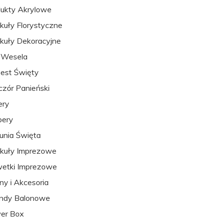
ukty Akrylowe
kuły Florystyczne
kuły Dekoracyjne
 Wesela
est Święty
zór Panieński
ery
pery
nia Święta
kuły Imprezowe
etki Imprezowe
ny i Akcesoria
andy Balonowe
er Box