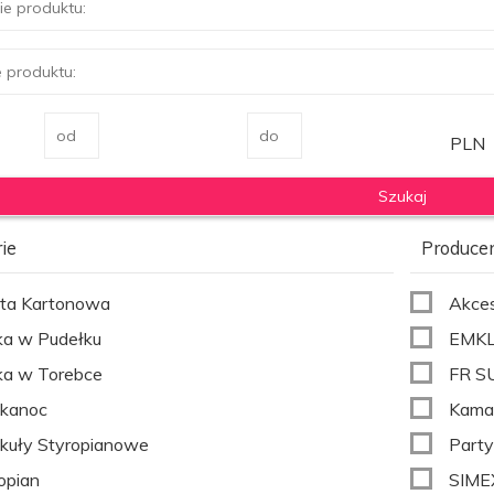
PLN
ie
Produce
ta Kartonowa
Akces
ka w Pudełku
EMKL 
ka w Torebce
FR SU
lkanoc
Kama
kuły Styropianowe
Party
opian
SIME