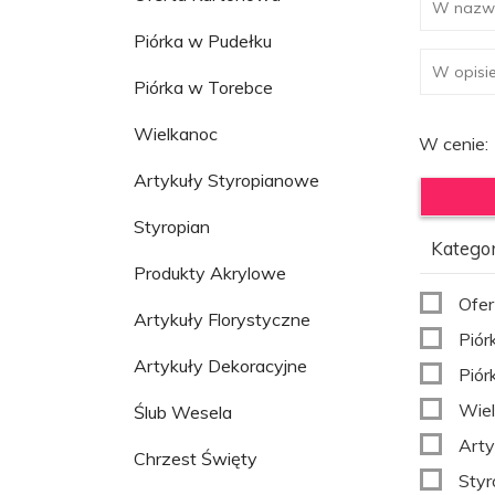
Piórka w Pudełku
Piórka w Torebce
Wielkanoc
W cenie:
Artykuły Styropianowe
Styropian
Kategor
Produkty Akrylowe
Ofer
Artykuły Florystyczne
Piór
Artykuły Dekoracyjne
Piór
Wie
Ślub Wesela
Arty
Chrzest Święty
Styr