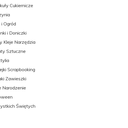
kuły Cukiernicze
zynia
i Ogród
nki i Doniczki
y Kleje Narzędzia
ty Sztuczne
tylia
ejki Scrapbooking
aki Zawieszki
 Narodzenie
loween
stkich Świętych