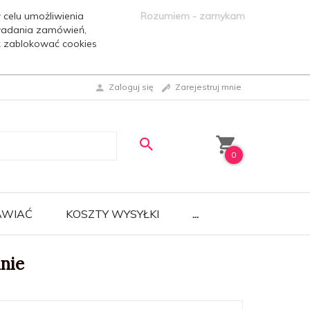
 celu umożliwienia
Rozumiem - zamykam
ładania zamówień,
ak zablokować cookies
Zaloguj się
Zarejestruj mnie
0
AWIAĆ
KOSZTY WYSYŁKI
...
nie