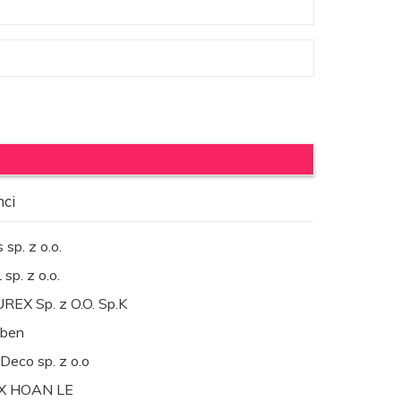
nci
 sp. z o.o.
sp. z o.o.
REX Sp. z O.O. Sp.K
ben
Deco sp. z o.o
X HOAN LE