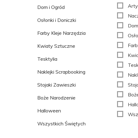
Arty
Dom i Ogród
Nac
Osłonki i Doniczki
Dom 
Farby Kleje Narzędzia
Osło
Farb
Kwiaty Sztuczne
Kwia
Tesktylia
Tesk
Naklejki Scrapbooking
Nakl
Stojaki Zawieszki
Stoj
Boże
Boże Narodzenie
Hal
Halloween
Wszy
Wszystkich Świętych