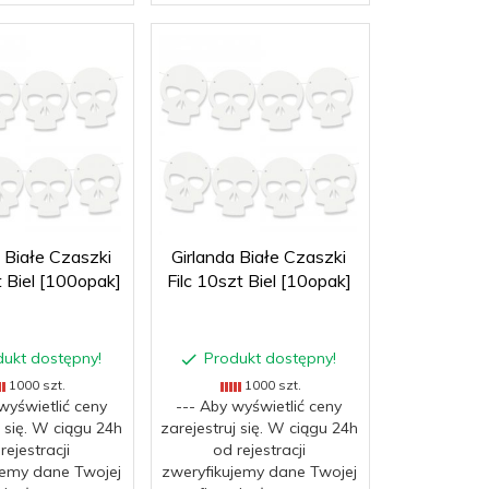
a Białe Czaszki
Girlanda Białe Czaszki
t Biel [100opak]
Filc 10szt Biel [10opak]
dukt dostępny!
Produkt dostępny!
1000 szt.
1000 szt.
wyświetlić ceny
--- Aby wyświetlić ceny
j się. W ciągu 24h
zarejestruj się. W ciągu 24h
rejestracji
od rejestracji
jemy dane Twojej
zweryfikujemy dane Twojej