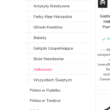
Artykyły Kreatywne
Gadże
Farby Kleje Narzędzia
Hal
Pom
Główki Kwiatów
Bukiety
P
Gałązki Uzupełniające
--- A
zarejes
Boże Narodzenie
zweryfi
Halloween
fi
wyśw
Zawar
Wszystkich Świętych
Piórka w Pudełku
Piórka w Torebce