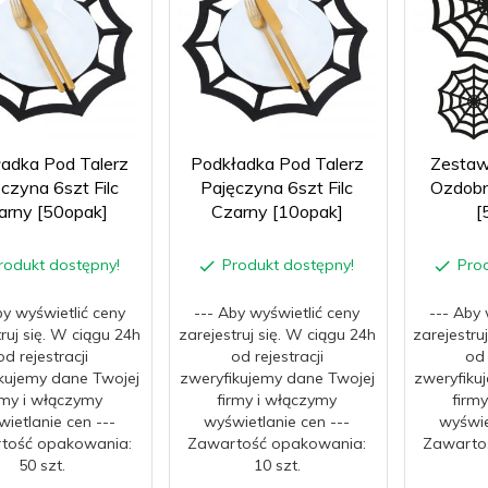
adka Pod Talerz
Podkładka Pod Talerz
Zestaw
czyna 6szt Filc
Pajęczyna 6szt Filc
Ozdobn
arny [50opak]
Czarny [10opak]
[
rodukt dostępny!
Produkt dostępny!
Pro
by wyświetlić ceny
--- Aby wyświetlić ceny
--- Aby 
truj się. W ciągu 24h
zarejestruj się. W ciągu 24h
zarejestru
od rejestracji
od rejestracji
od 
kujemy dane Twojej
zweryfikujemy dane Twojej
zweryfiku
rmy i włączymy
firmy i włączymy
firm
ietlanie cen ---
wyświetlanie cen ---
wyświe
tość opakowania:
Zawartość opakowania:
Zawarto
50 szt.
10 szt.