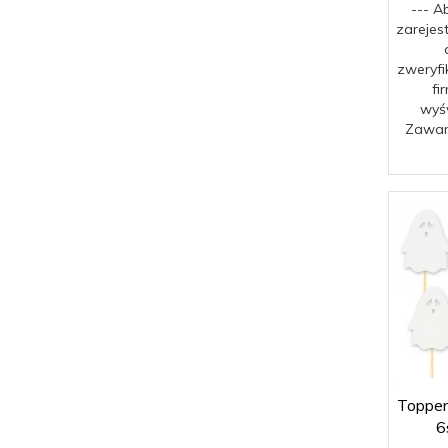
--- A
zarejes
zweryfi
fi
wyśw
Zawar
Toppery
6