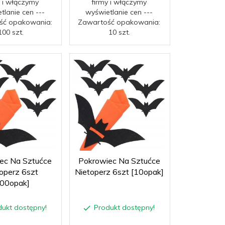
y i włączymy
firmy i włączymy
tlanie cen ---
wyświetlanie cen ---
ść opakowania:
Zawartość opakowania:
100 szt.
10 szt.
ec Na Sztućce
Pokrowiec Na Sztućce
operz 6szt
Nietoperz 6szt [10opak]
100opak]
dukt dostępny!
Produkt dostępny!