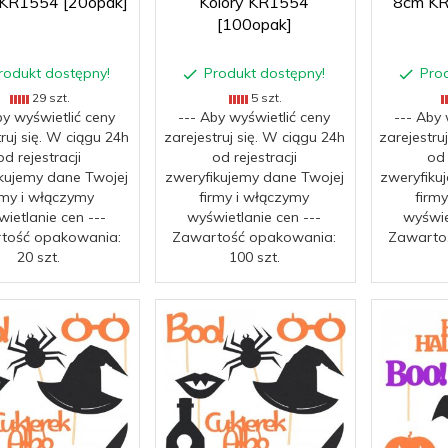
 KR1554 [20opak]
Kolory KR1554
8cm KR
[100opak]
rodukt dostępny!
Produkt dostępny!
Pro
29 szt.
5 szt.
by wyświetlić ceny
--- Aby wyświetlić ceny
--- Aby 
truj się. W ciągu 24h
zarejestruj się. W ciągu 24h
zarejestru
od rejestracji
od rejestracji
od 
kujemy dane Twojej
zweryfikujemy dane Twojej
zweryfiku
rmy i włączymy
firmy i włączymy
firm
ietlanie cen ---
wyświetlanie cen ---
wyświe
tość opakowania:
Zawartość opakowania:
Zawarto
20 szt.
100 szt.