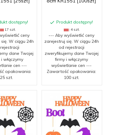
1551 [25szt]
8cm KR1551 [100szt]
dukt dostępny!
Produkt dostępny!
17 szt.
4 szt.
wyświetlić ceny
--- Aby wyświetlić ceny
j się. W ciągu 24h
zarejestruj się. W ciągu 24h
rejestracji
od rejestracji
jemy dane Twojej
zweryfikujemy dane Twojej
y i włączymy
firmy i włączymy
tlanie cen ---
wyświetlanie cen ---
ść opakowania:
Zawartość opakowania:
25 szt.
100 szt.