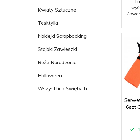
fi
wyśw
Kwiaty Sztuczne
Zawar
Tesktylia
Naklejki Scrapbooking
Stojaki Zawieszki
Boże Narodzenie
Halloween
Wszystkich Świętych
Serwetn
6szt 
P