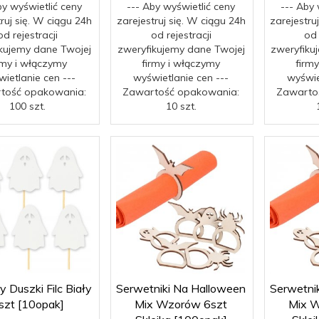
by wyświetlić ceny
--- Aby wyświetlić ceny
--- Aby 
truj się. W ciągu 24h
zarejestruj się. W ciągu 24h
zarejestru
od rejestracji
od rejestracji
od 
kujemy dane Twojej
zweryfikujemy dane Twojej
zweryfiku
rmy i włączymy
firmy i włączymy
firm
ietlanie cen ---
wyświetlanie cen ---
wyświe
tość opakowania:
Zawartość opakowania:
Zawarto
100 szt.
10 szt.
 Duszki Filc Biały
Serwetniki Na Halloween
Serwetni
szt [10opak]
Mix Wzorów 6szt
Mix 