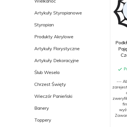
Wielkanoc
Artykuły Styropianowe
Styropian
Produkty Akrylowe
Podkł
Artykuły Florystyczne
Paję
Cz
Artykuły Dekoracyjne
P
Ślub Wesela
--- A
Chrzest Święty
zarejes
Wieczór Panieński
zweryfi
fi
Banery
wyśw
Zawar
Toppery