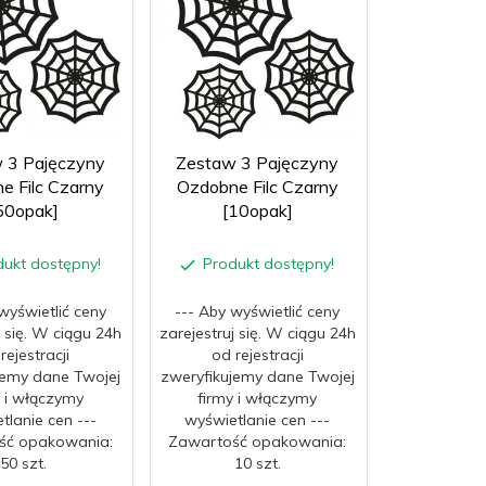
 3 Pajęczyny
Zestaw 3 Pajęczyny
e Filc Czarny
Ozdobne Filc Czarny
50opak]
[10opak]
dukt dostępny!
Produkt dostępny!
wyświetlić ceny
--- Aby wyświetlić ceny
j się. W ciągu 24h
zarejestruj się. W ciągu 24h
rejestracji
od rejestracji
jemy dane Twojej
zweryfikujemy dane Twojej
y i włączymy
firmy i włączymy
tlanie cen ---
wyświetlanie cen ---
ść opakowania:
Zawartość opakowania:
50 szt.
10 szt.