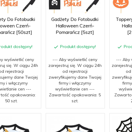
ty Do Fotobudki
Gadżety Do Fotobudki
Topper
loween Czerń-
Halloween Czerń-
Hall
arańcz [50szt]
Pomarańcz [5szt]
[
rodukt dostępny!
Produkt dostępny!
Pro
by wyświetlić ceny
--- Aby wyświetlić ceny
--- Aby 
truj się. W ciągu 24h
zarejestruj się. W ciągu 24h
zarejestru
od rejestracji
od rejestracji
od 
kujemy dane Twojej
zweryfikujemy dane Twojej
zweryfiku
rmy i włączymy
firmy i włączymy
firm
ietlanie cen ---
wyświetlanie cen ---
wyświe
tość opakowania:
Zawartość opakowania: 5
Zawarto
50 szt.
szt.