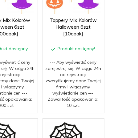
y Mix Kolorów
Toppery Mix Kolorów
oween 6szt
Halloween 6szt
200opak]
[10opak]
dukt dostępny!
Produkt dostępny!
wyświetlić ceny
--- Aby wyświetlić ceny
j się. W ciągu 24h
zarejestruj się. W ciągu 24h
rejestracji
od rejestracji
jemy dane Twojej
zweryfikujemy dane Twojej
y i włączymy
firmy i włączymy
tlanie cen ---
wyświetlanie cen ---
ść opakowania:
Zawartość opakowania:
200 szt.
10 szt.