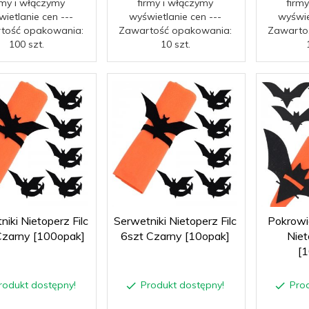
rmy i włączymy
firmy i włączymy
firm
ietlanie cen ---
wyświetlanie cen ---
wyświe
tość opakowania:
Zawartość opakowania:
Zawarto
100 szt.
10 szt.
iki Nietoperz Filc
Serwetniki Nietoperz Filc
Pokrowi
Czarny [100opak]
6szt Czarny [10opak]
Niet
[
rodukt dostępny!
Produkt dostępny!
Pro