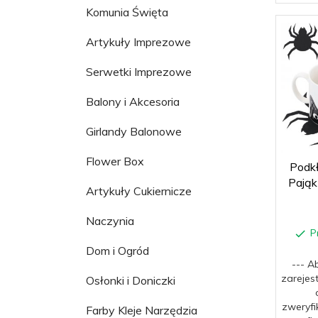
Komunia Święta
Artykuły Imprezowe
Serwetki Imprezowe
Balony i Akcesoria
Girlandy Balonowe
Flower Box
Podk
Pająk
Artykuły Cukiernicze
Naczynia
P
Dom i Ogród
--- A
zarejes
Osłonki i Doniczki
zweryfi
Farby Kleje Narzędzia