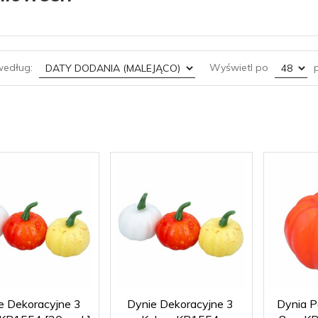
sort
pop
według:
Wyświetl po
p
e Dekoracyjne 3
Dynie Dekoracyjne 3
Dynia 