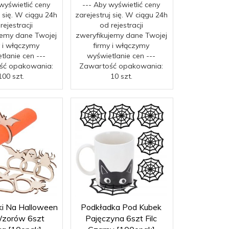
wyświetlić ceny
--- Aby wyświetlić ceny
j się. W ciągu 24h
zarejestruj się. W ciągu 24h
rejestracji
od rejestracji
jemy dane Twojej
zweryfikujemy dane Twojej
y i włączymy
firmy i włączymy
tlanie cen ---
wyświetlanie cen ---
ść opakowania:
Zawartość opakowania:
100 szt.
10 szt.
ki Na Halloween
Podkładka Pod Kubek
Wzorów 6szt
Pajęczyna 6szt Filc