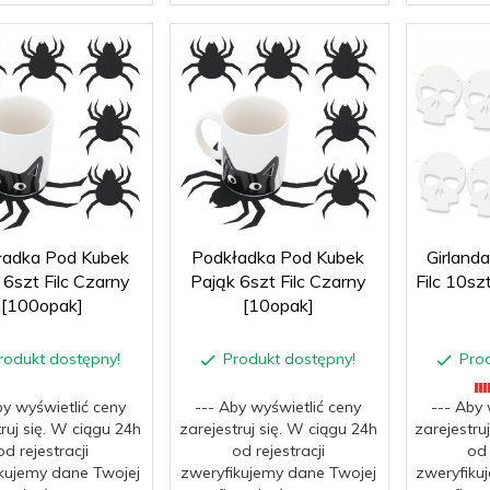
ładka Pod Kubek
Podkładka Pod Kubek
Girland
 6szt Filc Czarny
Pająk 6szt Filc Czarny
Filc 10sz
[100opak]
[10opak]
rodukt dostępny!
Produkt dostępny!
Pro
by wyświetlić ceny
--- Aby wyświetlić ceny
--- Aby 
truj się. W ciągu 24h
zarejestruj się. W ciągu 24h
zarejestru
od rejestracji
od rejestracji
od 
kujemy dane Twojej
zweryfikujemy dane Twojej
zweryfiku