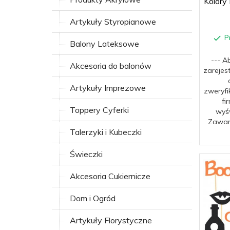
Kolory
Artykuły Styropianowe
P
Balony Lateksowe
--- A
Akcesoria do balonów
zarejes
Artykuły Imprezowe
zweryfi
fi
Toppery Cyferki
wyśw
Zawar
Talerzyki i Kubeczki
Świeczki
Akcesoria Cukiernicze
Dom i Ogród
Artykuły Florystyczne