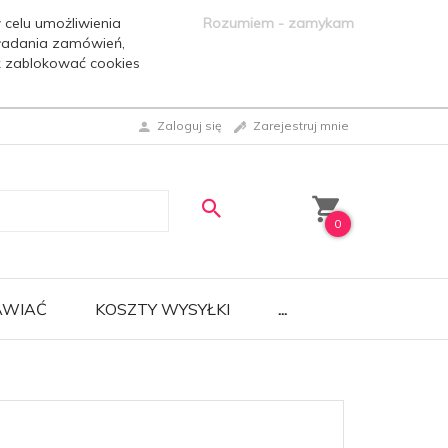
 celu umożliwienia
Rozumiem - zamykam
ładania zamówień,
ak zablokować cookies
Zaloguj się
Zarejestruj mnie
0
AWIAĆ
KOSZTY WYSYŁKI
...