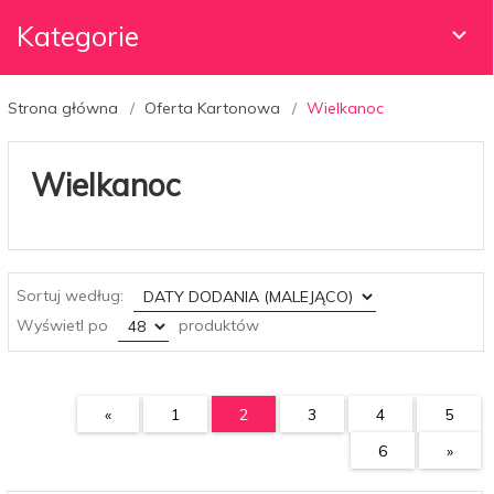
Kategorie
Strona główna
Oferta Kartonowa
Wielkanoc
Wielkanoc
sort
Sortuj według:
pop
Wyświetl po
produktów
«
1
2
3
4
5
6
»