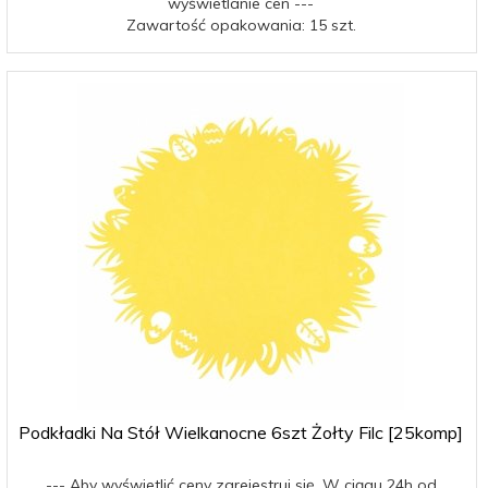
wyświetlanie cen ---
Zawartość opakowania: 15 szt.
Podkładki Na Stół Wielkanocne 6szt Żołty Filc [25komp]
--- Aby wyświetlić ceny zarejestruj się. W ciągu 24h od