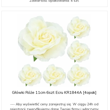
Zawartość opakowania: 4 szt.
Główki Róże 11cm 6szt Ecru KR1844A [4opak]
--- Aby wyświetlić ceny zarejestruj się. W ciągu 24h od
rejestracji zweryfikujemy dane Twojej firmy i włączymy