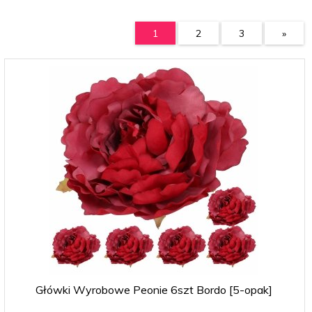
1
2
3
»
Główki Wyrobowe Peonie 6szt Bordo [5-opak]