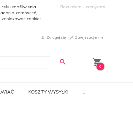
 celu umożliwienia
Rozumiem - zamykam
ładania zamówień,
ak zablokować cookies
Zaloguj się
Zarejestruj mnie
0
AWIAĆ
KOSZTY WYSYŁKI
...